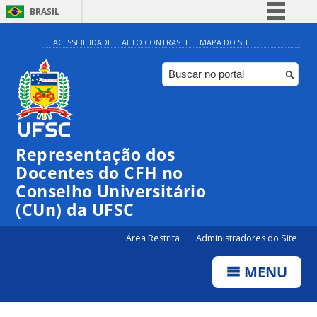
BRASIL
Simplifique!
ACESSIBILIDADE
ALTO CONTRASTE
MAPA DO SITE
Comunica BR
Participe
Acesso à informação
Legislação
Representação dos
Canais
Docentes do CFH no
Conselho Universitário
(CUn) da UFSC
Área Restrita
Administradores do Site
MENU