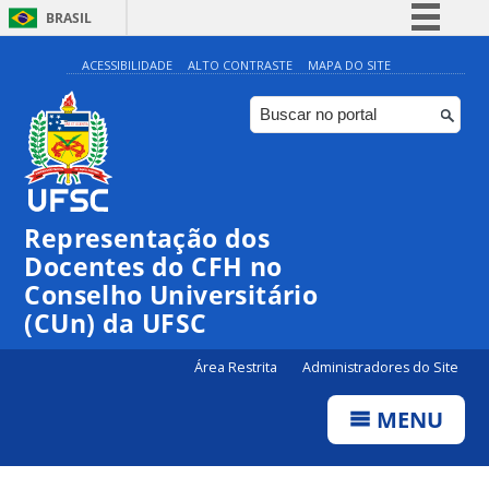
BRASIL
Simplifique!
ACESSIBILIDADE
ALTO CONTRASTE
MAPA DO SITE
Comunica BR
Participe
Acesso à informação
Legislação
Representação dos
Canais
Docentes do CFH no
Conselho Universitário
(CUn) da UFSC
Área Restrita
Administradores do Site
MENU