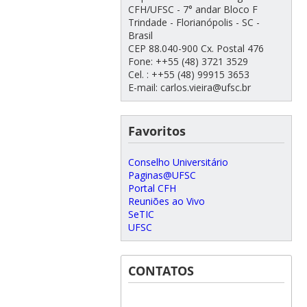
CFH/UFSC - 7° andar Bloco F
Trindade - Florianópolis - SC -
Brasil
CEP 88.040-900 Cx. Postal 476
Fone: ++55 (48) 3721 3529
Cel. : ++55 (48) 99915 3653
E-mail: carlos.vieira@ufsc.br
Favoritos
Conselho Universitário
Paginas@UFSC
Portal CFH
Reuniões ao Vivo
SeTIC
UFSC
CONTATOS